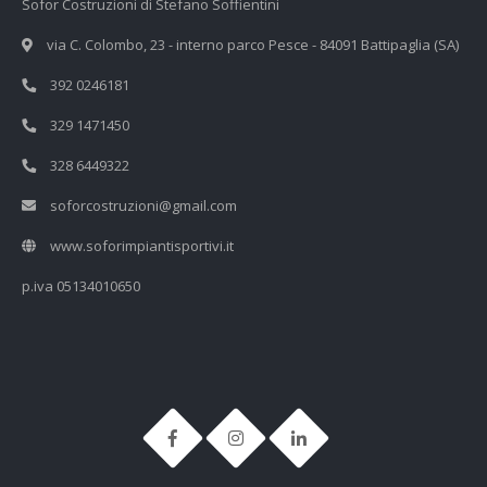
Sofor Costruzioni di Stefano Soffientini
via C. Colombo, 23 - interno parco Pesce - 84091 Battipaglia (SA)
392 0246181
329 1471450
328 6449322
soforcostruzioni@gmail.com
www.soforimpiantisportivi.it
p.iva 05134010650