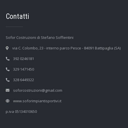
Contatti
Sofor Costruzioni di Stefano Soffientini
via C. Colombo, 23 - interno parco Pesce - 84091 Battipaglia (SA)
392 0246181
329 1471450
328 6449322
soforcostruzioni@gmail.com
www.soforimpiantisportivi.it
p.iva 05134010650