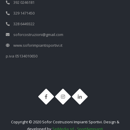
392 0246181
329 1471450
328 6449322
soforcostruzioni@gmail.com
www.soforimpiantisportivi.it
p.iva 05134010650
Copyright © 2020 Sofor Costruzioni Impianti Sportivi. Design &
developed by
SeiMedia srl - Sport&impianti