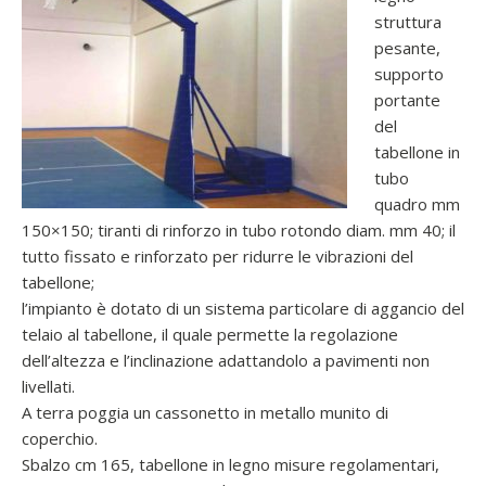
struttura
pesante,
supporto
portante
del
tabellone in
tubo
quadro mm
150×150; tiranti di rinforzo in tubo rotondo diam. mm 40; il
tutto fissato e rinforzato per ridurre le vibrazioni del
tabellone;
l’impianto è dotato di un sistema particolare di aggancio del
telaio al tabellone, il quale permette la regolazione
dell’altezza e l’inclinazione adattandolo a pavimenti non
livellati.
A terra poggia un cassonetto in metallo munito di
coperchio.
Sbalzo cm 165, tabellone in legno misure regolamentari,