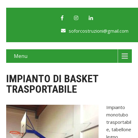
soforcostruzioni@gmail.com
Menu
IMPIANTO DI BASKET
TRASPORTABILE
Impianto
monotubo
trasportabil
e, tabellone
legno