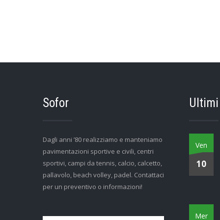
Sofor
Ultimi
Dagli anni ’80 realizziamo e manteniamo
Ven
pavimentazioni sportive e civili, centri
10
sportivi, campi da tennis, calcio, calcetto,
pallavolo, beach volley, padel. Contattaci
per un preventivo o informazioni!
Mer