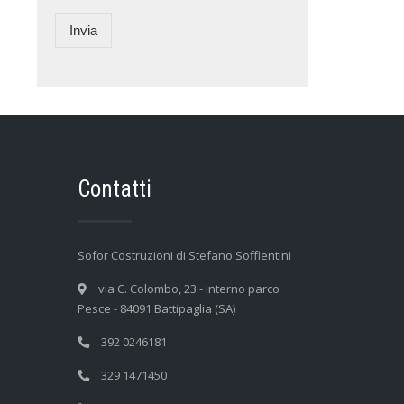
Invia
Contatti
Sofor Costruzioni di Stefano Soffientini
via C. Colombo, 23 - interno parco
Pesce - 84091 Battipaglia (SA)
392 0246181
329 1471450