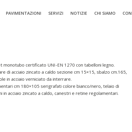
PAVIMENTAZIONI
SERVIZI
NOTIZIE
CHI SIAMO
CON
et monotubo certificato UNI-EN 1270 con tabelloni legno.
lare di acciaio zincato a caldo sezione cm 15×15, sbalzo cm.165,
e in acciaio verniciato da interrare.
entari cm 180×105 serigrafati colore bianco/nero, telaio di
 in acciaio zincato a caldo, canestri e retine regolamentari.