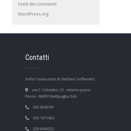
Feed dei commenti
WordPress.org
Contatti
Sofor Costruzioni di Stefano Soffientini
via C. Colombo, 23 - interno parco
Pesce - 84091 Battipaglia (SA)
392 0246181
329 1471450
328 6449322