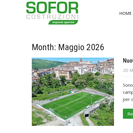
HOME
Month:
Maggio 2026
Nuo
20 M
Sono 
campo
per o
Re