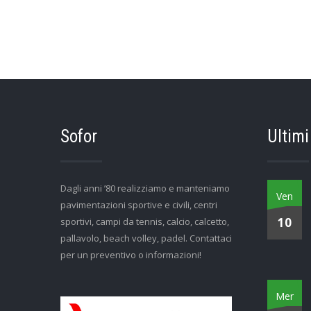
Sofor
Ultimi
Dagli anni ’80 realizziamo e manteniamo
Ven
pavimentazioni sportive e civili, centri
10
sportivi, campi da tennis, calcio, calcetto,
pallavolo, beach volley, padel. Contattaci
per un preventivo o informazioni!
Mer